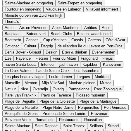
Sainte-Maxime en omgeving
Saint-Tropez en omgeving
Tourtour en omgeving
Vaucluse en Luberon
VillaSud informeert
Mooiste dorpen van Zuid Frankrijk
Thema's
Actief
Aix-en-Provence
Alpes-Maritimes
Antibes
Aups
Badplaats
Bateau vert
Beach Clubs
Bezienswaardigheid
Boottocht
Cannes
Cap d'Antibes
Cassis
Correns
Côte d'Azur
Cotignac
Cultuur
Dagtrip
de eilanden Île du Levant en Port-Cros
Denis Boyer - Gibaud
Design
Eten & drinken
Evenementen
Èze
Fayence
Fietsen
Four du Mitan
Fragonard
Fréjus
haven Santa Lucia
Interieur
jachthaven
Kajakken
Kanovaren
La Croix Valmer
Lac de Sainte-Croix
Les Issambres
Les plus beaux villages
Leuke dorpen
Lorgues
Markten
Marseille
Menton
Mijn VillaSud
Mooiste pleinen
Musea
Natuur
Nice
Okermijn
Overig
Pampelonne
Parc Zoologique
Parel van Frankrijk
Pays de Fayence
Picasso museum
Plage de l’Aiguille
Plage de la Croisette
Plage de la Madrague
Plage de la Nartelle
Plage Notre Dame
Porquerolles
Port Grimaud
Presqu'île de Giens
Promenade Simon Lorière
Provence
Provence Verte
Ramatuelle
Restaurants
Roussillon
Sainte Maxime
Saint-Raphaël
Saint-Tropez
Seillans
Strand