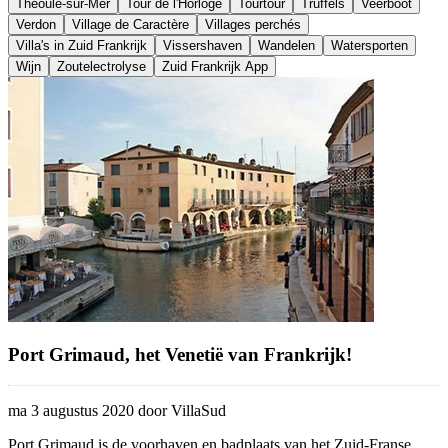
Théoule-sur-Mer
Tour de l'Horloge
Tourtour
Truffels
Veerboot
Verdon
Village de Caractère
Villages perchés
Villa's in Zuid Frankrijk
Vissershaven
Wandelen
Watersporten
Wijn
Zoutelectrolyse
Zuid Frankrijk App
Port Grimaud, het Venetië van Frankrijk!
ma 3 augustus 2020 door VillaSud
Port Grimaud is de voorhaven en badplaats van het Zuid-Franse