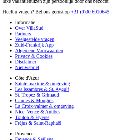
luxe vakantiehuizen zijn persoonlijk door ons bezocht.
Heeft u vragen? Bel ons gerust op
+31 (0)30 6910645
.
Informatie
Over VillaSud
Partners
Veelgestelde vragen
Zuid-Frankrijk App
Algemene Voorwaarden
Privacy & Cookies
Disclaimer
Nieuwsbrief
Côte d'Azur
Sainte maxime & omgeving
Les Issambres & St. Aygulf
St. Tropez & Grimaud
Cannes & Mougins
La Croix-valmer & omgeving
Nice, Vence & Antibes
Toulon & Hyeres
Fréjus & Saint-Raphaël
Provence
Fayence & Seillans