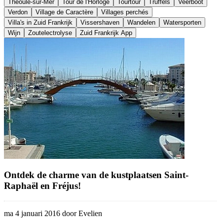
Théoule-sur-Mer
Tour de l'Horloge
Tourtour
Truffels
Veerboot
Verdon
Village de Caractère
Villages perchés
Villa's in Zuid Frankrijk
Vissershaven
Wandelen
Watersporten
Wijn
Zoutelectrolyse
Zuid Frankrijk App
Ontdek de charme van de kustplaatsen Saint-
Raphaël en Fréjus!
ma 4 januari 2016 door Evelien