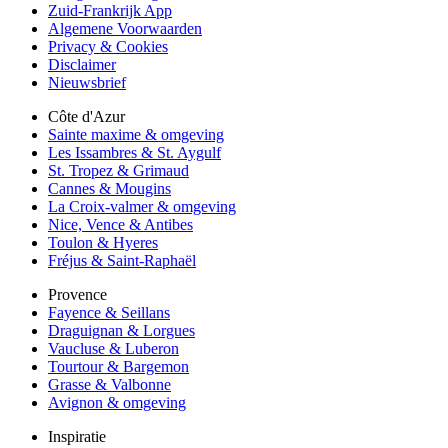
Zuid-Frankrijk App
Algemene Voorwaarden
Privacy & Cookies
Disclaimer
Nieuwsbrief
Côte d'Azur
Sainte maxime & omgeving
Les Issambres & St. Aygulf
St. Tropez & Grimaud
Cannes & Mougins
La Croix-valmer & omgeving
Nice, Vence & Antibes
Toulon & Hyeres
Fréjus & Saint-Raphaël
Provence
Fayence & Seillans
Draguignan & Lorgues
Vaucluse & Luberon
Tourtour & Bargemon
Grasse & Valbonne
Avignon & omgeving
Inspiratie