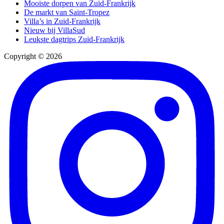
Mooiste dorpen van Zuid-Frankrijk
De markt van Saint-Tropez
Villa’s in Zuid-Frankrijk
Nieuw bij VillaSud
Leukste dagtrips Zuid-Frankrijk
Copyright © 2026