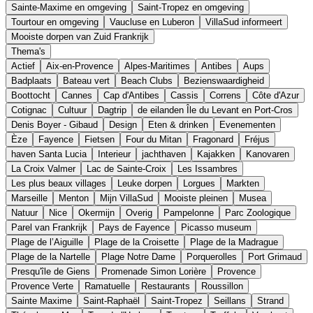
Sainte-Maxime en omgeving
Saint-Tropez en omgeving
Tourtour en omgeving
Vaucluse en Luberon
VillaSud informeert
Mooiste dorpen van Zuid Frankrijk
Thema's
Actief
Aix-en-Provence
Alpes-Maritimes
Antibes
Aups
Badplaats
Bateau vert
Beach Clubs
Bezienswaardigheid
Boottocht
Cannes
Cap d'Antibes
Cassis
Correns
Côte d'Azur
Cotignac
Cultuur
Dagtrip
de eilanden Île du Levant en Port-Cros
Denis Boyer - Gibaud
Design
Eten & drinken
Evenementen
Èze
Fayence
Fietsen
Four du Mitan
Fragonard
Fréjus
haven Santa Lucia
Interieur
jachthaven
Kajakken
Kanovaren
La Croix Valmer
Lac de Sainte-Croix
Les Issambres
Les plus beaux villages
Leuke dorpen
Lorgues
Markten
Marseille
Menton
Mijn VillaSud
Mooiste pleinen
Musea
Natuur
Nice
Okermijn
Overig
Pampelonne
Parc Zoologique
Parel van Frankrijk
Pays de Fayence
Picasso museum
Plage de l’Aiguille
Plage de la Croisette
Plage de la Madrague
Plage de la Nartelle
Plage Notre Dame
Porquerolles
Port Grimaud
Presqu'île de Giens
Promenade Simon Lorière
Provence
Provence Verte
Ramatuelle
Restaurants
Roussillon
Sainte Maxime
Saint-Raphaël
Saint-Tropez
Seillans
Strand