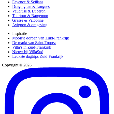
Fayence & Seillans
Draguignan & Lorgues
Vaucluse & Luberon
Tourtour & Bargemon
Grasse & Valbonne
Avignon & omgeving
Inspiratie
Mooiste dorpen van Zuid-Frankrijk
De markt van Saint-Tropez
Villa’s in Zuid-Frankrijk
Nieuw bij VillaSud
Leukste dagtrips Zuid-Frankrijk
Copyright © 2026