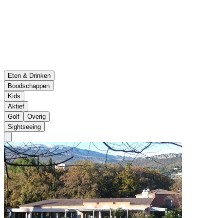
Eten & Drinken
Boodschappen
Kids
Aktief
Golf
Overig
Sightseeing