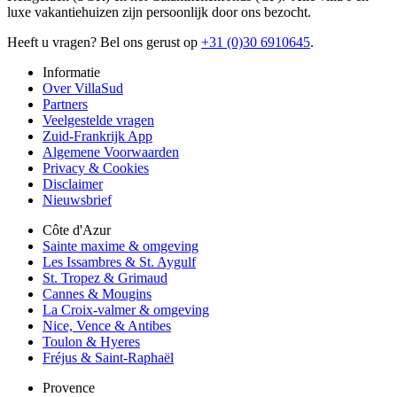
luxe vakantiehuizen zijn persoonlijk door ons bezocht.
Heeft u vragen? Bel ons gerust op
+31 (0)30 6910645
.
Informatie
Over VillaSud
Partners
Veelgestelde vragen
Zuid-Frankrijk App
Algemene Voorwaarden
Privacy & Cookies
Disclaimer
Nieuwsbrief
Côte d'Azur
Sainte maxime & omgeving
Les Issambres & St. Aygulf
St. Tropez & Grimaud
Cannes & Mougins
La Croix-valmer & omgeving
Nice, Vence & Antibes
Toulon & Hyeres
Fréjus & Saint-Raphaël
Provence