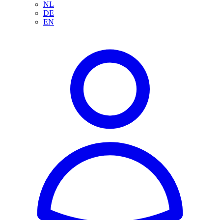
NL
DE
EN