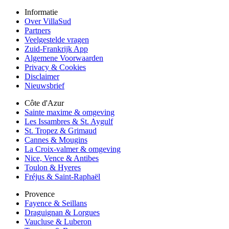
Informatie
Over VillaSud
Partners
Veelgestelde vragen
Zuid-Frankrijk App
Algemene Voorwaarden
Privacy & Cookies
Disclaimer
Nieuwsbrief
Côte d'Azur
Sainte maxime & omgeving
Les Issambres & St. Aygulf
St. Tropez & Grimaud
Cannes & Mougins
La Croix-valmer & omgeving
Nice, Vence & Antibes
Toulon & Hyeres
Fréjus & Saint-Raphaël
Provence
Fayence & Seillans
Draguignan & Lorgues
Vaucluse & Luberon