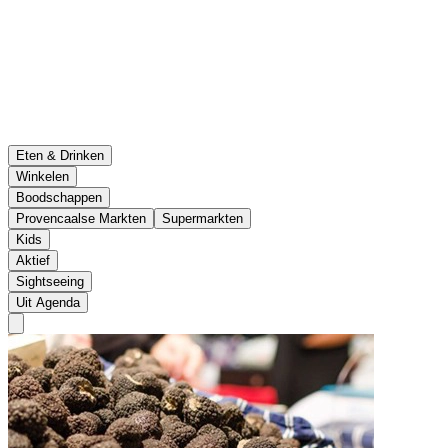
Eten & Drinken
Winkelen
Boodschappen
Provencaalse Markten
Supermarkten
Kids
Aktief
Sightseeing
Uit Agenda