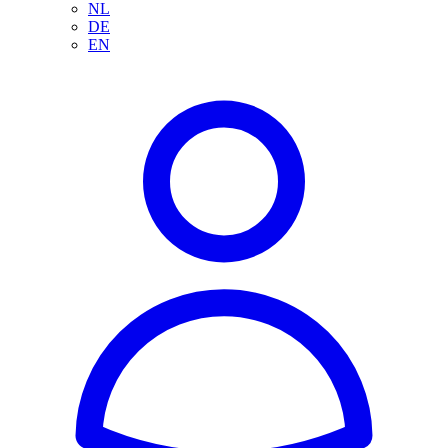
NL
DE
EN