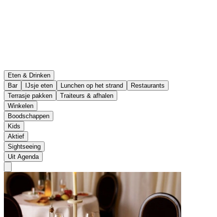
Eten & Drinken
Bar
IJsje eten
Lunchen op het strand
Restaurants
Terrasje pakken
Traiteurs & afhalen
Winkelen
Boodschappen
Kids
Aktief
Sightseeing
Uit Agenda