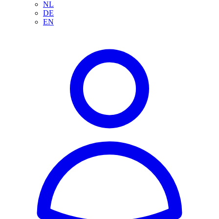
NL
DE
EN