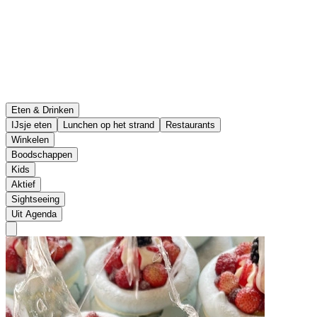
Eten & Drinken
IJsje eten
Lunchen op het strand
Restaurants
Winkelen
Boodschappen
Kids
Aktief
Sightseeing
Uit Agenda