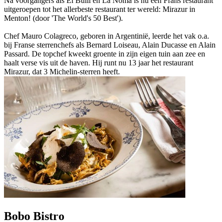
Na voorgangers als El Bulli en La Noma is nu een Frans restaurant
uitgeroepen tot het allerbeste restaurant ter wereld: Mirazur in
Menton! (door 'The World's 50 Best').
Chef Mauro Colagreco, geboren in Argentinië, leerde het vak o.a.
bij Franse sterrenchefs als Bernard Loiseau, Alain Ducasse en Alain
Passard. De topchef kweekt groente in zijn eigen tuin aan zee en
haalt verse vis uit de haven. Hij runt nu 13 jaar het restaurant
Mirazur, dat 3 Michelin-sterren heeft.
Bobo Bistro