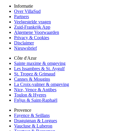
Informatie
Over VillaSud
Partners
Veelgestelde vragen
Zuid-Frankrijk App
Algemene Voorwaarden
Privacy & Cookies
Disclaimer
Nieuwsbrief
Côte d'Azur
Sainte maxime & omgeving
Les Issambres & St. Aygulf
St. Tropez & Grimaud
Cannes & Mougins
La Croix-valmer & omgeving
Nice, Vence & Antibes
Toulon & Hyeres
Fréjus & Saint-Raphaël
Provence
Fayence & Seillans
Draguignan & Lorgues
Vaucluse & Luberon