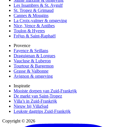
Sainte maxime & omgeving
Les Issambres & St. Aygulf
St. Tropez & Grimaud
Cannes & Mougins
La Croix-valmer & omgeving
Nice, Vence & Antibes
Toulon & Hyeres
Fréjus & Saint-Raphaël
Provence
Fayence & Seillans
Draguignan & Lorgues
Vaucluse & Luberon
Tourtour & Bargemon
Grasse & Valbonne
Avignon & omgeving
Inspiratie
Mooiste dorpen van Zuid-Frankrijk
De markt van Saint-Tropez
Villa’s in Zuid-Frankrijk
Nieuw bij VillaSud
Leukste dagtrips Zuid-Frankrijk
Copyright © 2026