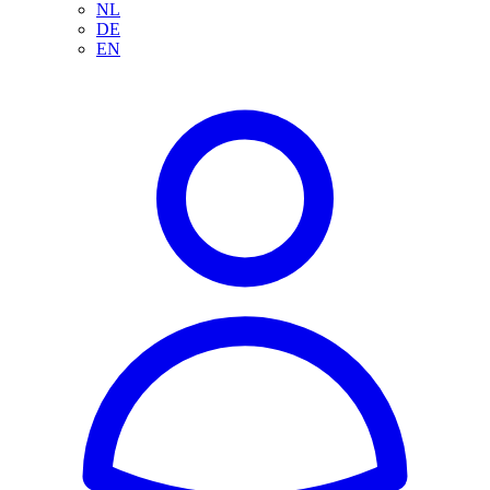
NL
DE
EN