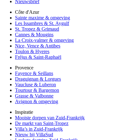
Nieuwsbrief
Côte d'Azur
Sainte maxime & omgeving
Les Issambres & St. Aygulf
St. Tropez & Grimaud
Cannes & Mougins
La Croix-valmer & omgeving
Nice, Vence & Antibes
Toulon & Hyeres
Fréjus & Saint-Raphaël
Provence
Fayence & Seillans
Draguignan & Lorgues
Vaucluse & Luberon
Tourtour & Bargemon
Grasse & Valbonne
Avignon & omgeving
Inspiratie
Mooiste dorpen van Zuid-Frankrijk
De markt van Saint-Tropez
Villa’s in Zuid-Frankrijk
Nieuw bij VillaSud