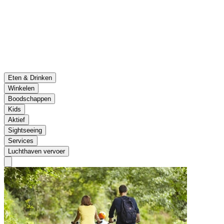
Eten & Drinken
Winkelen
Boodschappen
Kids
Aktief
Sightseeing
Services
Luchthaven vervoer