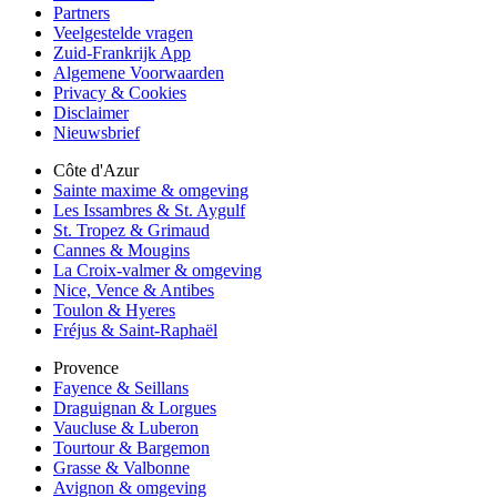
Partners
Veelgestelde vragen
Zuid-Frankrijk App
Algemene Voorwaarden
Privacy & Cookies
Disclaimer
Nieuwsbrief
Côte d'Azur
Sainte maxime & omgeving
Les Issambres & St. Aygulf
St. Tropez & Grimaud
Cannes & Mougins
La Croix-valmer & omgeving
Nice, Vence & Antibes
Toulon & Hyeres
Fréjus & Saint-Raphaël
Provence
Fayence & Seillans
Draguignan & Lorgues
Vaucluse & Luberon
Tourtour & Bargemon
Grasse & Valbonne
Avignon & omgeving