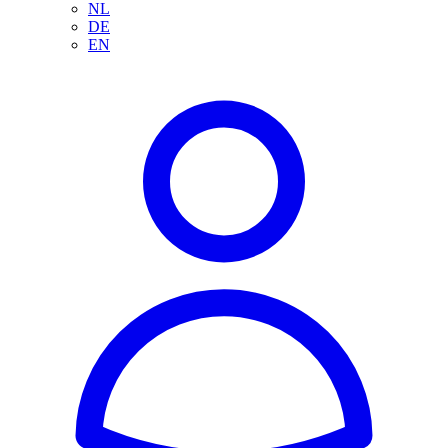
NL
DE
EN