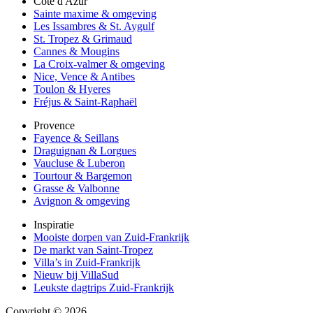
Côte d'Azur
Sainte maxime & omgeving
Les Issambres & St. Aygulf
St. Tropez & Grimaud
Cannes & Mougins
La Croix-valmer & omgeving
Nice, Vence & Antibes
Toulon & Hyeres
Fréjus & Saint-Raphaël
Provence
Fayence & Seillans
Draguignan & Lorgues
Vaucluse & Luberon
Tourtour & Bargemon
Grasse & Valbonne
Avignon & omgeving
Inspiratie
Mooiste dorpen van Zuid-Frankrijk
De markt van Saint-Tropez
Villa’s in Zuid-Frankrijk
Nieuw bij VillaSud
Leukste dagtrips Zuid-Frankrijk
Copyright © 2026