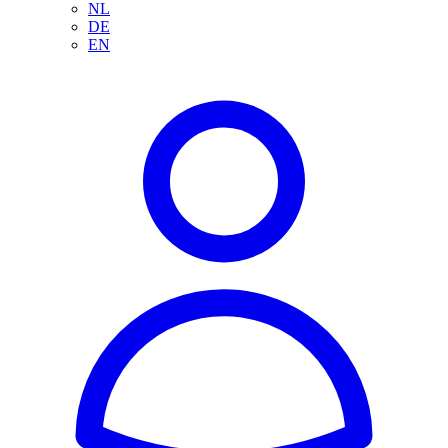
NL
DE
EN