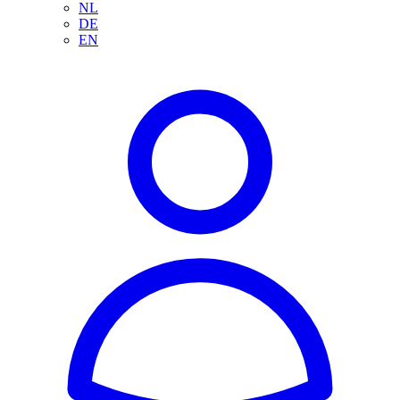
NL
DE
EN