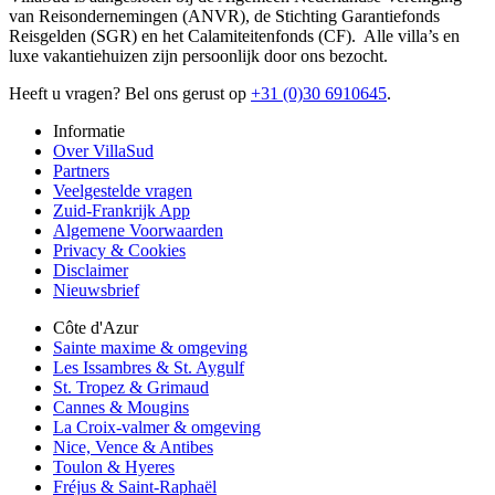
van Reisondernemingen (ANVR), de Stichting Garantiefonds
Reisgelden (SGR) en het Calamiteitenfonds (CF). Alle villa’s en
luxe vakantiehuizen zijn persoonlijk door ons bezocht.
Heeft u vragen? Bel ons gerust op
+31 (0)30 6910645
.
Informatie
Over VillaSud
Partners
Veelgestelde vragen
Zuid-Frankrijk App
Algemene Voorwaarden
Privacy & Cookies
Disclaimer
Nieuwsbrief
Côte d'Azur
Sainte maxime & omgeving
Les Issambres & St. Aygulf
St. Tropez & Grimaud
Cannes & Mougins
La Croix-valmer & omgeving
Nice, Vence & Antibes
Toulon & Hyeres
Fréjus & Saint-Raphaël