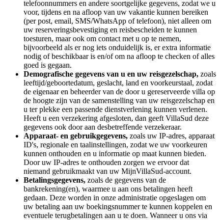
telefoonnummers en andere soortgelijke gegevens, zodat we u
voor, tijdens en na afloop van uw vakantie kunnen bereiken
(per post, email, SMS/WhatsApp of telefoon), niet alleen om
uw reserveringsbevestiging en reisbescheiden te kunnen
toesturen, maar ook om contact met u op te nemen,
bijvoorbeeld als er nog iets onduidelijk is, er extra informatie
nodig of beschikbaar is en/of om na afloop te checken of alles
goed is gegaan.
Demografische gegevens van u en uw reisgezelschap,
zoals
leeftijd/geboortedatum, geslacht, land en voorkeurstaal, zodat
de eigenaar en beheerder van de door u gereserveerde villa op
de hoogte zijn van de samenstelling van uw reisgezelschap en
u ter plekke een passende dienstverlening kunnen verlenen.
Heeft u een verzekering afgesloten, dan geeft VillaSud deze
gegevens ook door aan desbetreffende verzekeraar.
Apparaat- en gebruikgegevens,
zoals uw IP-adres, apparaat
ID's, regionale en taalinstellingen, zodat we uw voorkeuren
kunnen onthouden en u informatie op maat kunnen bieden.
Door uw IP-adres te onthouden zorgen we ervoor dat
niemand gebruikmaakt van uw MijnVillaSud-account.
Betalingsgegevens,
zoals de gegevens van de
bankrekening(en), waarmee u aan ons betalingen heeft
gedaan. Deze worden in onze administratie opgeslagen om
uw betaling aan uw boekingsnummer te kunnen koppelen en
eventuele terugbetalingen aan u te doen. Wanneer u ons via