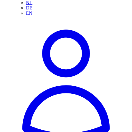
NL
DE
EN