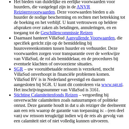
Het bieden van duidelijke en eerlijke voorwaarden voor
huurders, die vastgelegd zijn in de
ANVR
Reizigersvoorwaarden
. Deze voorwaarden bieden u als
huurder de nodige bescherming en rechten met betrekking tot
de boeking en het verblijf. U kunt vertrouwen op heldere
afspraken over zaken als betalingen, annuleringen, en en
toegang tot de
Geschillencommissie Reizen
Daarnaast hanteert VillaSud
Aanvullende Voorwaarden
, die
specifiek gericht zijn op de bemiddeling bij
huurovereenkomsten tussen huurder en verhuurder. Deze
voorwaarden zorgen voor transparantie over de werkwijze
van VillaSud, de rol als bemiddelaar, en de procedures bij
eventuele klachten of onvoorziene situaties.
SGR
– uw vooruitbetaalde reissom is verzekerd, mocht
VillaSud onverhoopt in financiële problemen komen.
VillaSud BV is in Nederland gevestigd en daarom
aangesloten bij SGR. U kunt dit controleren via
www.sgr.nl
.
Het inschrijvingsnummer van VillaSud is 3161.
Stichting Calamiteitenfonds Reizen
– vergoeding bij
onverwachte calamiteiten zoals natuurrampen of politieke
onrust. Deze garantie houdt in dat u als reiziger die deelneemt
aan een reis waarop de garantie van toepassing is: - (een deel
van) uw reissom terugkrijgt indien wij de reis als gevolg van
een calamiteit niet of niet volledig kunnen uitvoeren.