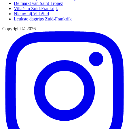
De markt van Saint-Tropez
Villa’s in Zuid-Frankrijk
Nieuw bij VillaSud
Leukste dagtrips Zuid-Frankrijk
Copyright © 2026