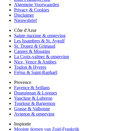
Algemene Voorwaarden
Privacy & Cookies
Disclaimer
Nieuwsbrief
Côte d'Azur
Sainte maxime & omgeving
Les Issambres & St. Aygulf
St. Tropez & Grimaud
Cannes & Mougins
La Croix-valmer & omgeving
Nice, Vence & Antibes
Toulon & Hyeres
Fréjus & Saint-Raphaël
Provence
Fayence & Seillans
Draguignan & Lorgues
Vaucluse & Luberon
Tourtour & Bargemon
Grasse & Valbonne
Avignon & omgeving
Inspiratie
Mooiste dorpen van Zuid-Frankrijk