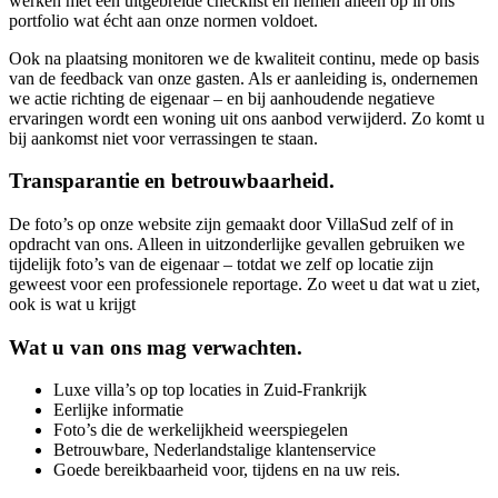
werken met een uitgebreide checklist en nemen alleen op in ons
portfolio wat écht aan onze normen voldoet.
Ook na plaatsing monitoren we de kwaliteit continu, mede op basis
van de feedback van onze gasten. Als er aanleiding is, ondernemen
we actie richting de eigenaar – en bij aanhoudende negatieve
ervaringen wordt een woning uit ons aanbod verwijderd. Zo komt u
bij aankomst niet voor verrassingen te staan.
Transparantie en betrouwbaarheid.
De foto’s op onze website zijn gemaakt door VillaSud zelf of in
opdracht van ons. Alleen in uitzonderlijke gevallen gebruiken we
tijdelijk foto’s van de eigenaar – totdat we zelf op locatie zijn
geweest voor een professionele reportage. Zo weet u dat wat u ziet,
ook is wat u krijgt
Wat u van ons mag verwachten.
Luxe villa’s op top locaties in Zuid-Frankrijk
Eerlijke informatie
Foto’s die de werkelijkheid weerspiegelen
Betrouwbare, Nederlandstalige klantenservice
Goede bereikbaarheid voor, tijdens en na uw reis.