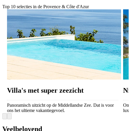
Top 10 selecties in de Provence & Côte d'Azur
Villa's met super zeezicht
Ni
Panoramisch uitzicht op de Middellandse Zee. Dat is voor
Ons 
ons het ultieme vakantiegevoel.
luxe
Veelbelovend