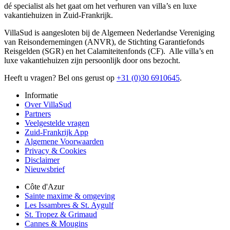
dé specialist als het gaat om het verhuren van villa’s en luxe
vakantiehuizen in Zuid-Frankrijk.
VillaSud is aangesloten bij de Algemeen Nederlandse Vereniging
van Reisondernemingen (ANVR), de Stichting Garantiefonds
Reisgelden (SGR) en het Calamiteitenfonds (CF). Alle villa’s en
luxe vakantiehuizen zijn persoonlijk door ons bezocht.
Heeft u vragen? Bel ons gerust op
+31 (0)30 6910645
.
Informatie
Over VillaSud
Partners
Veelgestelde vragen
Zuid-Frankrijk App
Algemene Voorwaarden
Privacy & Cookies
Disclaimer
Nieuwsbrief
Côte d'Azur
Sainte maxime & omgeving
Les Issambres & St. Aygulf
St. Tropez & Grimaud
Cannes & Mougins