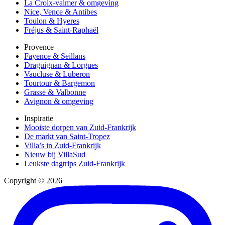
La Croix-valmer & omgeving
Nice, Vence & Antibes
Toulon & Hyeres
Fréjus & Saint-Raphaël
Provence
Fayence & Seillans
Draguignan & Lorgues
Vaucluse & Luberon
Tourtour & Bargemon
Grasse & Valbonne
Avignon & omgeving
Inspiratie
Mooiste dorpen van Zuid-Frankrijk
De markt van Saint-Tropez
Villa’s in Zuid-Frankrijk
Nieuw bij VillaSud
Leukste dagtrips Zuid-Frankrijk
Copyright © 2026