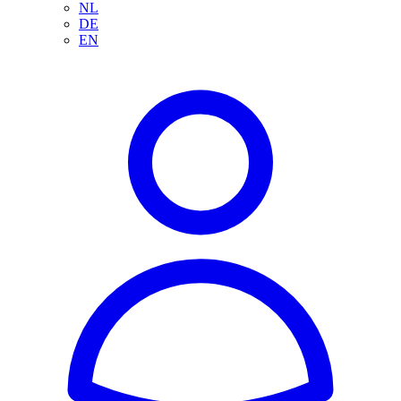
NL
DE
EN