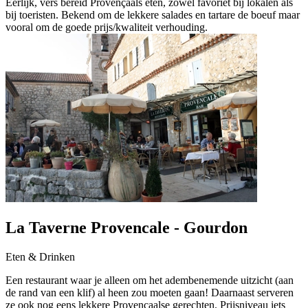
Eerlijk, vers bereid Provençaals eten, zowel favoriet bij lokalen als
bij toeristen. Bekend om de lekkere salades en tartare de boeuf maar
vooral om de goede prijs/kwaliteit verhouding.
La Taverne Provencale - Gourdon
Eten & Drinken
Een restaurant waar je alleen om het adembenemende uitzicht (aan
de rand van een klif) al heen zou moeten gaan! Daarnaast serveren
ze ook nog eens lekkere Provençaalse gerechten. Prijsniveau iets