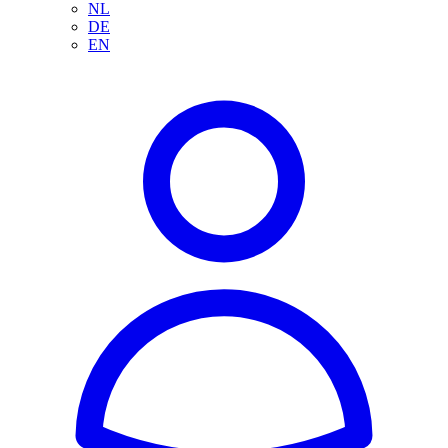
NL
DE
EN