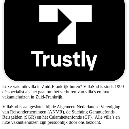
Luxe vakantievilla in Zuid-Frankrijk huren?
VillaSud is sinds 1999
dé specialist als het gaat om het verhuren van villa’s en luxe
vakantiehuizen in Zuid-Frankrijk.
VillaSud is aangesloten bij de Algemeen Nederlandse Vereniging
van Reisondernemingen (ANVR), de Stichting Garantiefonds
Reisgelden (SGR) en het Calamiteitenfonds (CF). Alle villa’s en
luxe vakantiehuizen zijn persoonlijk door ons bezocht.