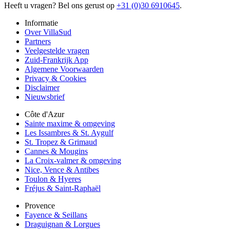
Heeft u vragen? Bel ons gerust op
+31 (0)30 6910645
.
Informatie
Over VillaSud
Partners
Veelgestelde vragen
Zuid-Frankrijk App
Algemene Voorwaarden
Privacy & Cookies
Disclaimer
Nieuwsbrief
Côte d'Azur
Sainte maxime & omgeving
Les Issambres & St. Aygulf
St. Tropez & Grimaud
Cannes & Mougins
La Croix-valmer & omgeving
Nice, Vence & Antibes
Toulon & Hyeres
Fréjus & Saint-Raphaël
Provence
Fayence & Seillans
Draguignan & Lorgues