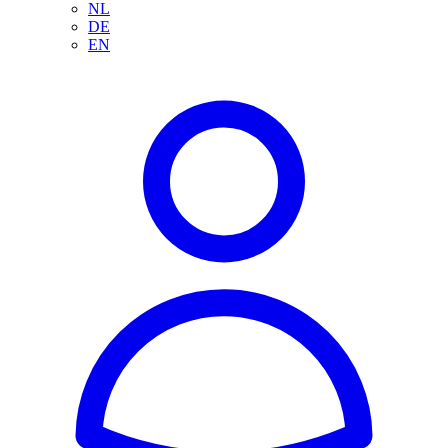
NL
DE
EN