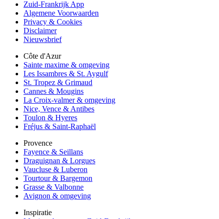
Zuid-Frankrijk App
Algemene Voorwaarden
Privacy & Cookies
Disclaimer
Nieuwsbrief
Côte d'Azur
Sainte maxime & omgeving
Les Issambres & St. Aygulf
St. Tropez & Grimaud
Cannes & Mougins
La Croix-valmer & omgeving
Nice, Vence & Antibes
Toulon & Hyeres
Fréjus & Saint-Raphaël
Provence
Fayence & Seillans
Draguignan & Lorgues
Vaucluse & Luberon
Tourtour & Bargemon
Grasse & Valbonne
Avignon & omgeving
Inspiratie