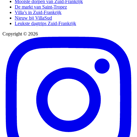
Mooiste dorpen van Zuid-Frankrijk
De markt van Saint-Tropez
Villa’s in Zuid-Frankrijk
Nieuw bij VillaSud
Leukste dagtrips Zuid-Frankrijk
Copyright © 2026