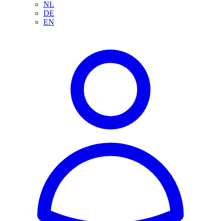
NL
DE
EN