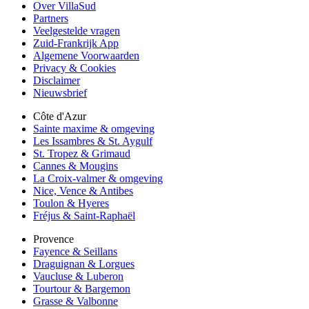
Over VillaSud
Partners
Veelgestelde vragen
Zuid-Frankrijk App
Algemene Voorwaarden
Privacy & Cookies
Disclaimer
Nieuwsbrief
Côte d'Azur
Sainte maxime & omgeving
Les Issambres & St. Aygulf
St. Tropez & Grimaud
Cannes & Mougins
La Croix-valmer & omgeving
Nice, Vence & Antibes
Toulon & Hyeres
Fréjus & Saint-Raphaël
Provence
Fayence & Seillans
Draguignan & Lorgues
Vaucluse & Luberon
Tourtour & Bargemon
Grasse & Valbonne