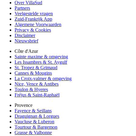
Over VillaSud
Partners
Veelgestelde vragen
Zuid-Frankrijk App
Algemene Voorwaarden
Privacy & Cookies
Disclaimer
Nieuwsbrief
Côte d'Azur
Sainte maxime & omgeving
Les Issambres & St. Aygulf
St. Tropez & Grimaud
Cannes & Mougins
La Croix-valmer & omgeving
Nice, Vence & Antibes
Toulon & Hyeres
Fréjus & Saint-Raphaël
Provence
Fayence & Seillans
Draguignan & Lorgues
Vaucluse & Luberon
Tourtour & Bargemon
Grasse & Valbonne