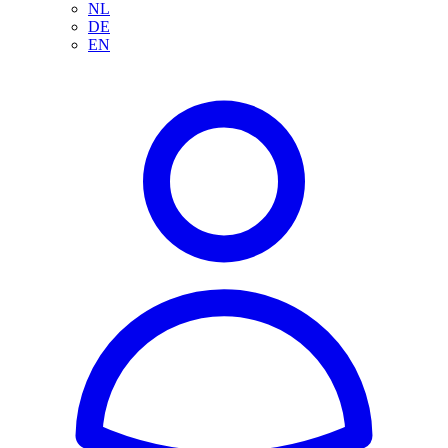
NL
DE
EN