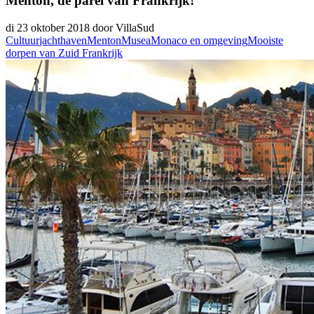
Menton, de parel van Frankrijk!
di 23 oktober 2018 door VillaSud
Cultuur
jachthaven
Menton
Musea
Monaco en omgeving
Mooiste
dorpen van Zuid Frankrijk