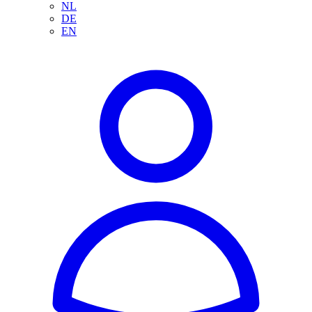
NL
DE
EN