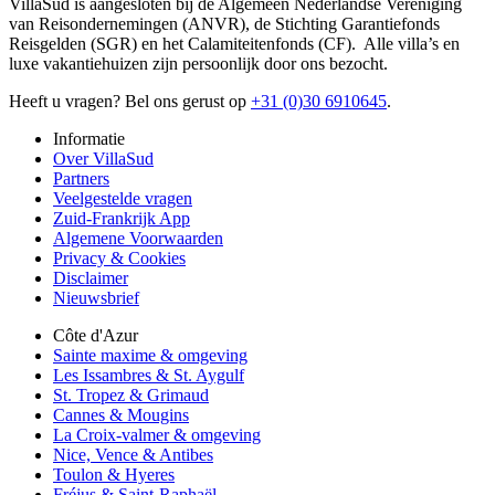
VillaSud is aangesloten bij de Algemeen Nederlandse Vereniging
van Reisondernemingen (ANVR), de Stichting Garantiefonds
Reisgelden (SGR) en het Calamiteitenfonds (CF). Alle villa’s en
luxe vakantiehuizen zijn persoonlijk door ons bezocht.
Heeft u vragen? Bel ons gerust op
+31 (0)30 6910645
.
Informatie
Over VillaSud
Partners
Veelgestelde vragen
Zuid-Frankrijk App
Algemene Voorwaarden
Privacy & Cookies
Disclaimer
Nieuwsbrief
Côte d'Azur
Sainte maxime & omgeving
Les Issambres & St. Aygulf
St. Tropez & Grimaud
Cannes & Mougins
La Croix-valmer & omgeving
Nice, Vence & Antibes
Toulon & Hyeres
Fréjus & Saint-Raphaël