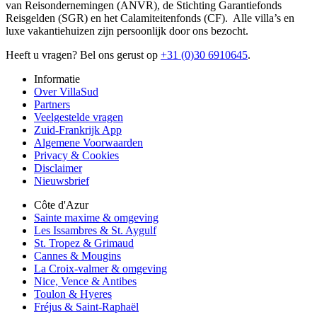
van Reisondernemingen (ANVR), de Stichting Garantiefonds
Reisgelden (SGR) en het Calamiteitenfonds (CF). Alle villa’s en
luxe vakantiehuizen zijn persoonlijk door ons bezocht.
Heeft u vragen? Bel ons gerust op
+31 (0)30 6910645
.
Informatie
Over VillaSud
Partners
Veelgestelde vragen
Zuid-Frankrijk App
Algemene Voorwaarden
Privacy & Cookies
Disclaimer
Nieuwsbrief
Côte d'Azur
Sainte maxime & omgeving
Les Issambres & St. Aygulf
St. Tropez & Grimaud
Cannes & Mougins
La Croix-valmer & omgeving
Nice, Vence & Antibes
Toulon & Hyeres
Fréjus & Saint-Raphaël