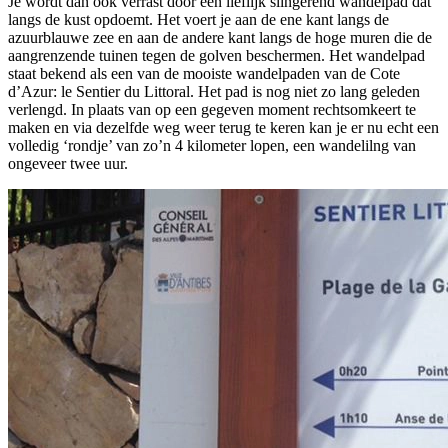
Je wordt dan ook verrast door een lieflijk slingerend wandelpad dat
langs de kust opdoemt. Het voert je aan de ene kant langs de
azuurblauwe zee en aan de andere kant langs de hoge muren die de
aangrenzende tuinen tegen de golven beschermen. Het wandelpad
staat bekend als een van de mooiste wandelpaden van de Cote
d’Azur: le Sentier du Littoral. Het pad is nog niet zo lang geleden
verlengd. In plaats van op een gegeven moment rechtsomkeert te
maken en via dezelfde weg weer terug te keren kan je er nu echt een
volledig ‘rondje’ van zo’n 4 kilometer lopen, een wandelilng van
ongeveer twee uur.