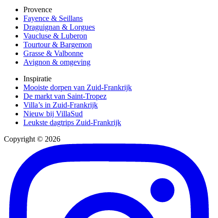
Provence
Fayence & Seillans
Draguignan & Lorgues
Vaucluse & Luberon
Tourtour & Bargemon
Grasse & Valbonne
Avignon & omgeving
Inspiratie
Mooiste dorpen van Zuid-Frankrijk
De markt van Saint-Tropez
Villa’s in Zuid-Frankrijk
Nieuw bij VillaSud
Leukste dagtrips Zuid-Frankrijk
Copyright © 2026