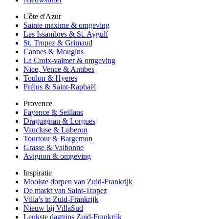
Côte d'Azur
Sainte maxime & omgeving
Les Issambres & St. Aygulf
St. Tropez & Grimaud
Cannes & Mougins
La Croix-valmer & omgeving
Nice, Vence & Antibes
Toulon & Hyeres
Fréjus & Saint-Raphaël
Provence
Fayence & Seillans
Draguignan & Lorgues
Vaucluse & Luberon
Tourtour & Bargemon
Grasse & Valbonne
Avignon & omgeving
Inspiratie
Mooiste dorpen van Zuid-Frankrijk
De markt van Saint-Tropez
Villa’s in Zuid-Frankrijk
Nieuw bij VillaSud
Leukste dagtrips Zuid-Frankrijk