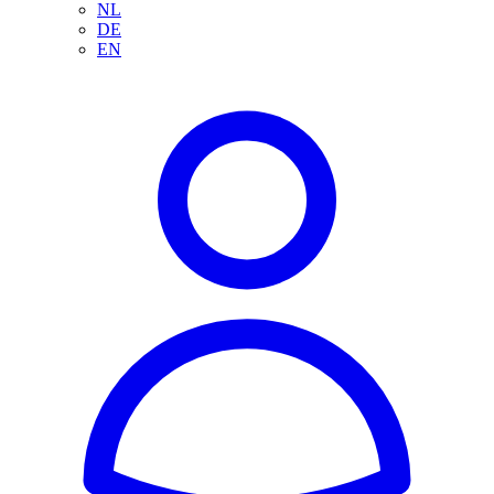
NL
DE
EN