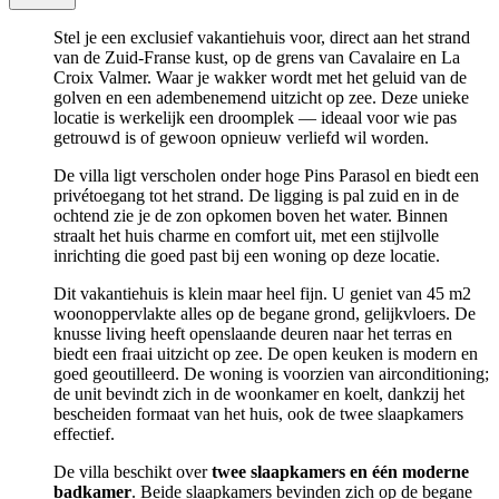
Stel je een exclusief vakantiehuis voor, direct aan het strand
van de Zuid-Franse kust, op de grens van Cavalaire en La
Croix Valmer. Waar je wakker wordt met het geluid van de
golven en een adembenemend uitzicht op zee. Deze unieke
locatie is werkelijk een droomplek — ideaal voor wie pas
getrouwd is of gewoon opnieuw verliefd wil worden.
De villa ligt verscholen onder hoge Pins Parasol en biedt een
privétoegang tot het strand. De ligging is pal zuid en in de
ochtend zie je de zon opkomen boven het water. Binnen
straalt het huis charme en comfort uit, met een stijlvolle
inrichting die goed past bij een woning op deze locatie.
Dit vakantiehuis is klein maar heel fijn. U geniet van 45 m2
woonoppervlakte alles op de begane grond, gelijkvloers. De
knusse living heeft openslaande deuren naar het terras en
biedt een fraai uitzicht op zee. De open keuken is modern en
goed geoutilleerd. De woning is voorzien van airconditioning;
de unit bevindt zich in de woonkamer en koelt, dankzij het
bescheiden formaat van het huis, ook de twee slaapkamers
effectief.
De villa beschikt over
twee slaapkamers en één moderne
badkamer
. Beide slaapkamers bevinden zich op de begane