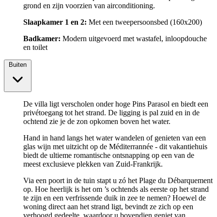
grond en zijn voorzien van airconditioning.
Slaapkamer 1 en 2:
Met een tweepersoonsbed (160x200)
Badkamer:
Modern uitgevoerd met wastafel, inloopdouche
en toilet
Buiten
De villa ligt verscholen onder hoge Pins Parasol en biedt een
privétoegang tot het strand. De ligging is pal zuid en in de
ochtend zie je de zon opkomen boven het water.
Hand in hand langs het water wandelen of genieten van een
glas wijn met uitzicht op de Méditerrannée - dit vakantiehuis
biedt de ultieme romantische ontsnapping op een van de
meest exclusieve plekken van Zuid-Frankrijk.
Via een poort in de tuin stapt u zó het Plage du Débarquement
op. Hoe heerlijk is het om ’s ochtends als eerste op het strand
te zijn en een verfrissende duik in zee te nemen? Hoewel de
woning direct aan het strand ligt, bevindt ze zich op een
verhoogd gedeelte, waardoor u bovendien geniet van