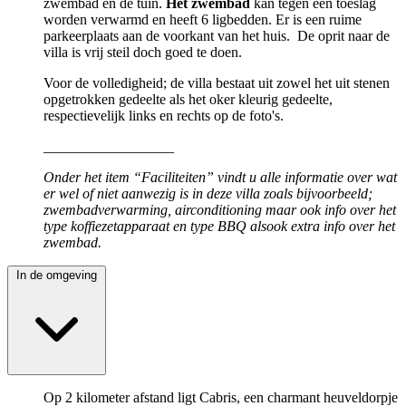
zwembad en de tuin.
Het zwembad
kan tegen een toeslag
worden verwarmd en heeft 6 ligbedden. Er is een ruime
parkeerplaats aan de voorkant van het huis. De oprit naar de
villa is vrij steil doch goed te doen.
Voor de volledigheid; de villa bestaat uit zowel het uit stenen
opgetrokken gedeelte als het oker kleurig gedeelte,
respectievelijk links en rechts op de foto's.
__________________
Onder het item “Faciliteiten” vindt u alle informatie over wat
er wel of niet aanwezig is in deze villa zoals bijvoorbeeld;
zwembadverwarming, airconditioning maar ook info over het
type koffiezetapparaat en type BBQ alsook extra info over het
zwembad.
In de omgeving
Op 2 kilometer afstand ligt Cabris, een charmant heuvel­dorpje