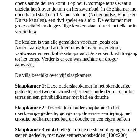
openslaande deuren komt u op het L-vormige terras waar u
uitzicht heeft over de tuin en het zwembad. In de zitkamer met
open haard staat een TV met satelliet (Nederlandse, Franse en
Duitse kanalen), een dvd-speler en audio. De eetkamer met
grote eettafel en de gezellige keuken staan direct met elkaar in
verbinding.
De keuken is van alle gemakken voorzien, zoals een
Amerikaanse koelkast, ingebouwde oven, magnetron,
vaatwasser en een koffiezetapparaat. De keuken biedt toegang
tot het terras. Verder is er een wasmachine en droger
aanwezig.
De villa beschikt over vijf slaapkamers.
Slaapkamer 1:
Luxe ouderslaapkamer in het okerkleurige
gedeelte, met tweepersoonsbed, openslaande deuren naar het
terras en een privébadkamer met bad en douche
Slaapkamer 2
: Tweede luxe ouderslaapkamer in het
okerkleurige gedeelte, gelegen op de eerste verdieping, met
en-suite badkamer met bad en douche en een eigen balkon
Slaapkamer 3 en 4:
Gelegen op de eerste verdieping van het
stenen gedeelte, met twee eenpersoonsbedden (100x200)