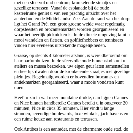
met een sfeervol oud centrum, kronkelende straatjes en
gezellige terrassen. Vanaf de esplanade bij de oude
kasteelruïne geniet u van een prachtig uitzicht over het
achterland en de Middellandse Zee. Aan de rand van het dorp
ligt het Grand Pré, een grote groene weide waar regelmatig
dorpsfeesten en brocante­markten worden georganiseerd en
waar het heerlijk picknicken is. In de directe omgeving kunt u
mooi wandelen en fietsen, en golfliefhebbers en tennissers
vinden hier eveneens uitstekende mogelijkheden.
Grasse, op slechts 4 kilometer afstand, is wereldberoemd om
haar parfumhuizen. In de sfeervolle oude binnenstad kunt u
ateliers en musea bezoeken, uw eigen geur laten samenstellen
en heerlijk dwalen door de kronkelende straatjes met gezellige
pleintjes. Regelmatig worden er bovendien brocante- en
antiekmarkten georganiseerd, waar u mooie vondsten kunt
doen.
Heeft u zin in wat meer mondaine drukte, dan liggen Cannes
en Nice binnen handbereik: Cannes bereikt u in ongeveer 20
minuten, Nice in circa 35 minuten. Hier vindt u lange
stranden, levendige boulevards, luxe winkels, jachthavens en
een ruime keuze aan restaurants en terrassen.
Ook Antibes is een aanrader, met de charmante oude stad, de