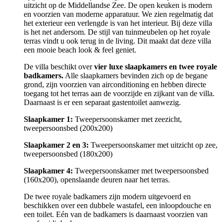
uitzicht op de Middellandse Zee. De open keuken is modern
en voorzien van moderne apparatuur. We zien regelmatig dat
het exterieur een verlengde is van het interieur. Bij deze villa
is het net andersom. De stijl van tuinmeubelen op het royale
terras vindt u ook terug in de living. Dit maakt dat deze villa
een mooie beach look & feel geniet.
De villa beschikt over
vier luxe slaapkamers en twee royale
badkamers.
Alle slaapkamers bevinden zich op de begane
grond, zijn voorzien van airconditioning en hebben directe
toegang tot het terras aan de voorzijde en zijkant van de villa.
Daarnaast is er een separaat gastentoilet aanwezig.
Slaapkamer 1:
Tweepersoonskamer met zeezicht,
tweepersoonsbed (200x200)
Slaapkamer 2 en 3:
Tweepersoonskamer met uitzicht op zee,
tweepersoonsbed (180x200)
Slaapkamer 4:
Tweepersoonskamer met tweepersoonsbed
(160x200), openslaande deuren naar het terras.
De twee royale badkamers zijn modern uitgevoerd en
beschikken over een dubbele wastafel, een inloopdouche en
een toilet. Eén van de badkamers is daarnaast voorzien van