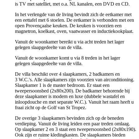
is TV met satelliet, met o.a. NL kanalen, een DVD en CD.
In het verlengde van de living bevindt zich de eetkamer met
een eettafel met 6 stoelen. De eetkamer is verbonden met een
open Provençaalse keuken. De keuken is voorzien een
magnetron, koelkast, oven, vaatwasser en inductiekookplaat.
Vanuit de woonkamer bereikt u via acht treden het lager
gelegen slaapgedeelte van de villa.
Vanuit de woonkamer komt u via 8 treden in het lager
gelegen slaapgedeelte van de villa.
De villa beschikt over 4 slaapkamers, 2 badkamers en
3 W.C.'s. Alle slaapkamers zijn voorzien van airconditioning.
Slaapkamer 1 is de master bedroom. Er staat een
tweepersoonsbed (2x80x200). De badkamer behorende bij
deze slaapkamer is modern en luxe (dubbele wastafel en
inloopdouche en met separate W.C.). Vanuit het raam heeft u
fraai zicht op de Golf van St Tropez.
De overige 3 slaapkamers bevinden zich op de beneden
verdieping. Vanuit de living leiden een paar treden omlaag.
Op slaapkamer 2 en 3 staat een tweepersoonsbed (2x80x190).
Ook zijn er ruime kledingkasten. De slaapkamers bieden