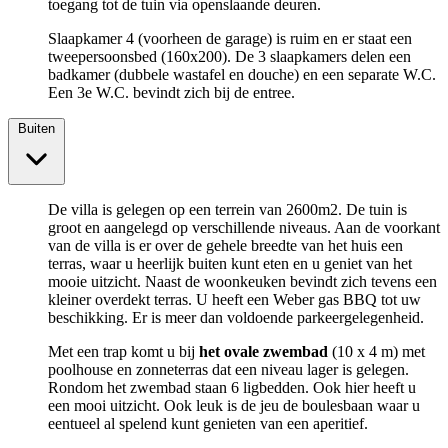
toegang tot de tuin via openslaande deuren.
Slaapkamer 4 (voorheen de garage) is ruim en er staat een
tweepersoonsbed (160x200). De 3 slaapkamers delen een
badkamer (dubbele wastafel en douche) en een separate W.C.
Een 3e W.C. bevindt zich bij de entree.
Buiten
De villa is gelegen op een terrein van 2600m2. De tuin is
groot en aangelegd op verschillende niveaus. Aan de voorkant
van de villa is er over de gehele breedte van het huis een
terras, waar u heerlijk buiten kunt eten en u geniet van het
mooie uitzicht. Naast de woonkeuken bevindt zich tevens een
kleiner overdekt terras. U heeft een Weber gas BBQ tot uw
beschikking. Er is meer dan voldoende parkeergelegenheid.
Met een trap komt u bij
het ovale zwembad
(10 x 4 m) met
poolhouse en zonneterras dat een niveau lager is gelegen.
Rondom het zwembad staan 6 ligbedden. Ook hier heeft u
een mooi uitzicht. Ook leuk is de jeu de boulesbaan waar u
eentueel al spelend kunt genieten van een aperitief.