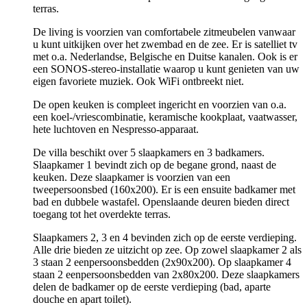
terras.
De living is voorzien van comfortabele zitmeubelen vanwaar
u kunt uitkijken over het zwembad en de zee. Er is satelliet tv
met o.a. Nederlandse, Belgische en Duitse kanalen. Ook is er
een SONOS-stereo-installatie waarop u kunt genieten van uw
eigen favoriete muziek. Ook WiFi ontbreekt niet.
De open keuken is compleet ingericht en voorzien van o.a.
een koel-/vriescombinatie, keramische kookplaat, vaatwasser,
hete luchtoven en Nespresso-apparaat.
De villa beschikt over 5 slaapkamers en 3 badkamers.
Slaapkamer 1 bevindt zich op de begane grond, naast de
keuken. Deze slaapkamer is voorzien van een
tweepersoonsbed (160x200). Er is een ensuite badkamer met
bad en dubbele wastafel. Openslaande deuren bieden direct
toegang tot het overdekte terras.
Slaapkamers 2, 3 en 4 bevinden zich op de eerste verdieping.
Alle drie bieden ze uitzicht op zee. Op zowel slaapkamer 2 als
3 staan 2 eenpersoonsbedden (2x90x200). Op slaapkamer 4
staan 2 eenpersoonsbedden van 2x80x200. Deze slaapkamers
delen de badkamer op de eerste verdieping (bad, aparte
douche en apart toilet).