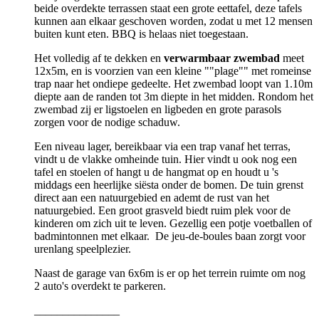
beide overdekte terrassen staat een grote eettafel, deze tafels
kunnen aan elkaar geschoven worden, zodat u met 12 mensen
buiten kunt eten. BBQ is helaas niet toegestaan.
Het volledig af te dekken en
verwarmbaar zwembad
meet
12x5m, en is voorzien van een kleine ""plage"" met romeinse
trap naar het ondiepe gedeelte. Het zwembad loopt van 1.10m
diepte aan de randen tot 3m diepte in het midden. Rondom het
zwembad zij er ligstoelen en ligbeden en grote parasols
zorgen voor de nodige schaduw.
Een niveau lager, bereikbaar via een trap vanaf het terras,
vindt u de vlakke omheinde tuin. Hier vindt u ook nog een
tafel en stoelen of hangt u de hangmat op en houdt u 's
middags een heerlijke siësta onder de bomen. De tuin grenst
direct aan een natuurgebied en ademt de rust van het
natuurgebied. Een groot grasveld biedt ruim plek voor de
kinderen om zich uit te leven. Gezellig een potje voetballen of
badmintonnen met elkaar. De jeu-de-boules baan zorgt voor
urenlang speelplezier.
Naast de garage van 6x6m is er op het terrein ruimte om nog
2 auto's overdekt te parkeren.
_______________