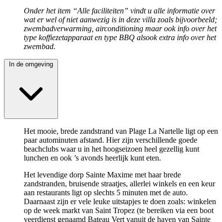
Onder het item “Alle faciliteiten” vindt u alle informatie over
wat er wel of niet aanwezig is in deze villa zoals bijvoorbeeld;
zwembadverwarming, airconditioning maar ook info over het
type koffiezetapparaat en type BBQ alsook extra info over het
zwembad.
In de omgeving
Het mooie, brede zandstrand van Plage La Nartelle ligt op een
paar autominuten afstand. Hier zijn verschillende goede
beachclubs waar u in het hoogseizoen heel gezellig kunt
lunchen en ook ’s avonds heerlijk kunt eten.
Het levendige dorp Sainte Maxime met haar brede
zandstranden, bruisende straatjes, allerlei winkels en een keur
aan restaurants ligt op slechts 5 minuten met de auto.
Daarnaast zijn er vele leuke uitstapjes te doen zoals: winkelen
op de week markt van Saint Tropez (te bereiken via een boot
veerdienst genaamd Bateau Vert vanuit de haven van Sainte