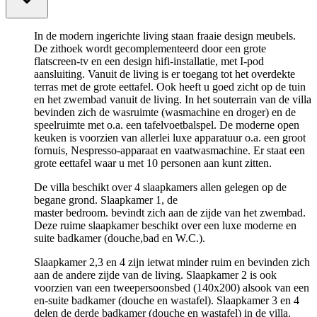
In de modern ingerichte living staan fraaie design meubels.
De zithoek wordt gecomplementeerd door een grote
flatscreen-tv en een design hifi-installatie, met I-pod
aansluiting. Vanuit de living is er toegang tot het overdekte
terras met de grote eettafel. Ook heeft u goed zicht op de tuin
en het zwembad vanuit de living. In het souterrain van de villa
bevinden zich de wasruimte (wasmachine en droger) en de
speelruimte met o.a. een tafelvoetbalspel. De moderne open
keuken is voorzien van allerlei luxe apparatuur o.a. een groot
fornuis, Nespresso-apparaat en vaatwasmachine. Er staat een
grote eettafel waar u met 10 personen aan kunt zitten.
De villa beschikt over 4 slaapkamers allen gelegen op de
begane grond. Slaapkamer 1, de
master bedroom. bevindt zich aan de zijde van het zwembad.
Deze ruime slaapkamer beschikt over een luxe moderne en
suite badkamer (douche,bad en W.C.).
Slaapkamer 2,3 en 4 zijn ietwat minder ruim en bevinden zich
aan de andere zijde van de living. Slaapkamer 2 is ook
voorzien van een tweepersoonsbed (140x200) alsook van een
en-suite badkamer (douche en wastafel). Slaapkamer 3 en 4
delen de derde badkamer (douche en wastafel) in de villa.