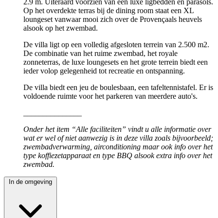
2.9 m. Uiteraard voorzien van een luxe ligbedden en parasols.
Op het overdekte terras bij de dining room staat een XL
loungeset vanwaar mooi zich over de Provençaals heuvels
alsook op het zwembad.
De villa ligt op een volledig afgesloten terrein van 2.500 m2.
De combinatie van het ruime zwembad, het royale
zonneterras, de luxe loungesets en het grote terrein biedt een
ieder volop gelegenheid tot recreatie en ontspanning.
De villa biedt een jeu de boulesbaan, een tafeltennistafel. Er is
voldoende ruimte voor het parkeren van meerdere auto's.
_______________
Onder het item “Alle faciliteiten” vindt u alle informatie over
wat er wel of niet aanwezig is in deze villa zoals bijvoorbeeld;
zwembadverwarming, airconditioning maar ook info over het
type koffiezetapparaat en type BBQ alsook extra info over het
zwembad.
In de omgeving