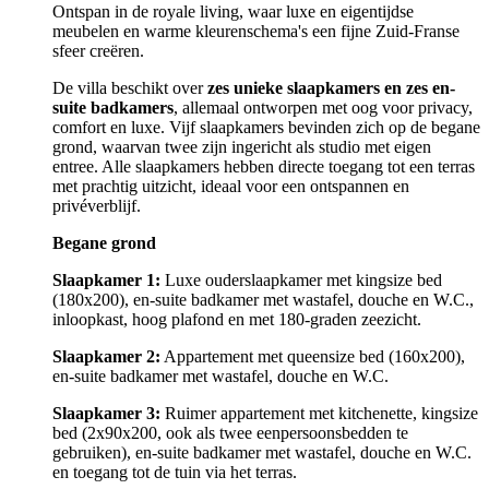
Ontspan in de royale living, waar luxe en eigentijdse
meubelen en warme kleurenschema's een fijne Zuid-Franse
sfeer creëren.
De villa beschikt over
zes unieke slaapkamers en zes en-
suite badkamers
, allemaal ontworpen met oog voor privacy,
comfort en luxe. Vijf slaapkamers bevinden zich op de begane
grond, waarvan twee zijn ingericht als studio met eigen
entree. Alle slaapkamers hebben directe toegang tot een terras
met prachtig uitzicht, ideaal voor een ontspannen en
privéverblijf.
Begane grond
Slaapkamer 1:
Luxe ouderslaapkamer met kingsize bed
(180x200), en-suite badkamer met wastafel, douche en W.C.,
inloopkast, hoog plafond en met 180-graden zeezicht.
Slaapkamer 2:
Appartement met queensize bed (160x200),
en-suite badkamer met wastafel, douche en W.C.
Slaapkamer 3:
Ruimer appartement met kitchenette, kingsize
bed (2x90x200, ook als twee eenpersoonsbedden te
gebruiken), en-suite badkamer met wastafel, douche en W.C.
en toegang tot de tuin via het terras.