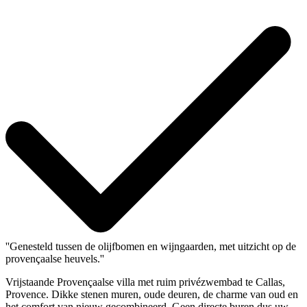
''Genesteld tussen de olijfbomen en wijngaarden, met uitzicht op de
provençaalse heuvels.''
Vrijstaande Provençaalse villa met ruim privézwembad te Callas,
Provence. Dikke stenen muren, oude deuren, de charme van oud en
het comfort van nieuw gecombineerd. Geen directe buren dus uw