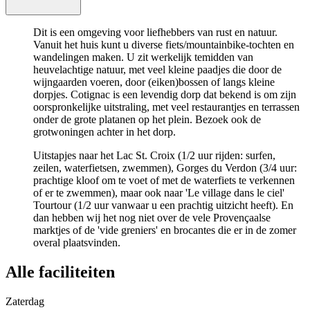
Dit is een omgeving voor liefhebbers van rust en natuur.
Vanuit het huis kunt u diverse fiets/mountainbike-tochten en
wandelingen maken. U zit werkelijk temidden van
heuvelachtige natuur, met veel kleine paadjes die door de
wijngaarden voeren, door (eiken)bossen of langs kleine
dorpjes. Cotignac is een levendig dorp dat bekend is om zijn
oorspronkelijke uitstraling, met veel restaurantjes en terrassen
onder de grote platanen op het plein. Bezoek ook de
grotwoningen achter in het dorp.
Uitstapjes naar het Lac St. Croix (1/2 uur rijden: surfen,
zeilen, waterfietsen, zwemmen), Gorges du Verdon (3/4 uur:
prachtige kloof om te voet of met de waterfiets te verkennen
of er te zwemmen), maar ook naar 'Le village dans le ciel'
Tourtour (1/2 uur vanwaar u een prachtig uitzicht heeft). En
dan hebben wij het nog niet over de vele Provençaalse
marktjes of de 'vide greniers' en brocantes die er in de zomer
overal plaatsvinden.
Alle faciliteiten
Zaterdag