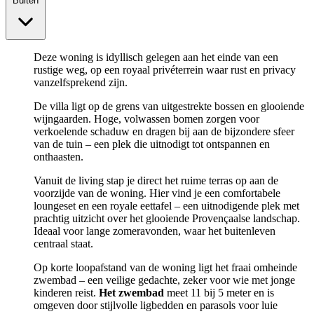
Buiten
Deze woning is idyllisch gelegen aan het einde van een
rustige weg, op een royaal privéterrein waar rust en privacy
vanzelfsprekend zijn.
De villa ligt op de grens van uitgestrekte bossen en glooiende
wijngaarden. Hoge, volwassen bomen zorgen voor
verkoelende schaduw en dragen bij aan de bijzondere sfeer
van de tuin – een plek die uitnodigt tot ontspannen en
onthaasten.
Vanuit de living stap je direct het ruime terras op aan de
voorzijde van de woning. Hier vind je een comfortabele
loungeset en een royale eettafel – een uitnodigende plek met
prachtig uitzicht over het glooiende Provençaalse landschap.
Ideaal voor lange zomeravonden, waar het buitenleven
centraal staat.
Op korte loopafstand van de woning ligt het fraai omheinde
zwembad – een veilige gedachte, zeker voor wie met jonge
kinderen reist.
Het zwembad
meet 11 bij 5 meter en is
omgeven door stijlvolle ligbedden en parasols voor luie