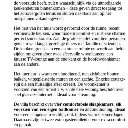
de voorzijde heeft, zult u waarschijnlijk via de uitnodigende
keukendeuren binnenkomen – deze geven direct toegang tot
het zonovergoten terras en sluiten naadloos aan op het
ontspannen vakantiegevoel.
Het hart van het huis wordt gevormd door de ruime, recent
vernieuwde keuken, waar modern comfort en rustieke charme
perfect samenkomen. Aan de grote eettafel voor tien personen
geniet u van lange, gezellige diners met familie of vrienden.
De keuken grenst aan een aparte eetruimte en wordt aan beide
zijden omgeven door twee sfeervolle woonkamers: een
knusse TV-lounge aan de ene kant en de hoofdwoonkamer
aan de andere.
Het interieur is warm en uitnodigend, met zichtbare houten
balken, witgepleisterde muren en een zachte, Engelse cottage-
stijl die een huiselijke sfeer creëert. De woonkamer is
voorzien van een Smart TV, en de hele woning beschikt over
snel glasvezelinternet – ideaal voor streaming.
De villa beschikt over
vier comfortabele slaapkamers, elk
voorzien van een eigen badkamer
en airconditioning, ideaal
voor een aangenaam verblijf, ook tijdens warme zomerdagen.
Daarnaast zijn er twee extra gastentoiletten voor extra comfort
en gemak.