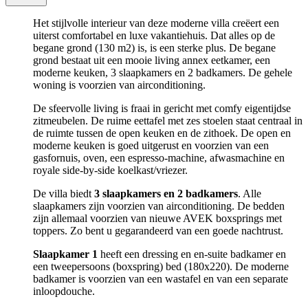
Het stijlvolle interieur van deze moderne villa creëert een
uiterst comfortabel en luxe vakantiehuis. Dat alles op de
begane grond (130 m2) is, is een sterke plus. De begane
grond bestaat uit een mooie living annex eetkamer, een
moderne keuken, 3 slaapkamers en 2 badkamers. De gehele
woning is voorzien van airconditioning.
De sfeervolle living is fraai in gericht met comfy eigentijdse
zitmeubelen. De ruime eettafel met zes stoelen staat centraal in
de ruimte tussen de open keuken en de zithoek. De open en
moderne keuken is goed uitgerust en voorzien van een
gasfornuis, oven, een espresso-machine, afwasmachine en
royale side-by-side koelkast/vriezer.
De villa biedt
3 slaapkamers en 2 badkamers
. Alle
slaapkamers zijn voorzien van airconditioning. De bedden
zijn allemaal voorzien van nieuwe AVEK boxsprings met
toppers. Zo bent u gegarandeerd van een goede nachtrust.
Slaapkamer 1
heeft een dressing en en-suite badkamer en
een tweepersoons (boxspring) bed (180x220). De moderne
badkamer is voorzien van een wastafel en van een separate
inloopdouche.