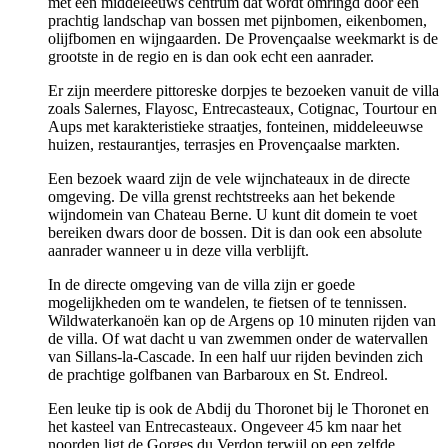
met een middeleeuws centrum dat wordt omringd door een
prachtig landschap van bossen met pijnbomen, eikenbomen,
olijfbomen en wijngaarden. De Provençaalse weekmarkt is de
grootste in de regio en is dan ook echt een aanrader.
Er zijn meerdere pittoreske dorpjes te bezoeken vanuit de villa
zoals Salernes, Flayosc, Entrecasteaux, Cotignac, Tourtour en
Aups met karakteristieke straatjes, fonteinen, middeleeuwse
huizen, restaurantjes, terrasjes en Provençaalse markten.
Een bezoek waard zijn de vele wijnchateaux in de directe
omgeving. De villa grenst rechtstreeks aan het bekende
wijndomein van Chateau Berne. U kunt dit domein te voet
bereiken dwars door de bossen. Dit is dan ook een absolute
aanrader wanneer u in deze villa verblijft.
In de directe omgeving van de villa zijn er goede
mogelijkheden om te wandelen, te fietsen of te tennissen.
Wildwaterkanoën kan op de Argens op 10 minuten rijden van
de villa. Of wat dacht u van zwemmen onder de watervallen
van Sillans-la-Cascade. In een half uur rijden bevinden zich
de prachtige golfbanen van Barbaroux en St. Endreol.
Een leuke tip is ook de Abdij du Thoronet bij le Thoronet en
het kasteel van Entrecasteaux. Ongeveer 45 km naar het
noorden ligt de Gorges du Verdon terwijl op een zelfde