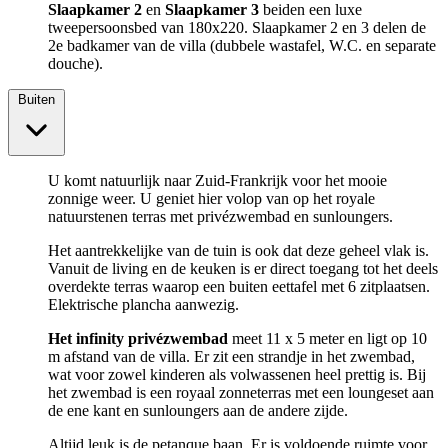
Slaapkamer 2
en
Slaapkamer 3
beiden een luxe
tweepersoonsbed van 180x220. Slaapkamer 2 en 3 delen de
2e badkamer van de villa (dubbele wastafel, W.C. en separate
douche).
Buiten
U komt natuurlijk naar Zuid-Frankrijk voor het mooie
zonnige weer. U geniet hier volop van op het royale
natuurstenen terras met privézwembad en sunloungers.
Het aantrekkelijke van de tuin is ook dat deze geheel vlak is.
Vanuit de living en de keuken is er direct toegang tot het deels
overdekte terras waarop een buiten eettafel met 6 zitplaatsen.
Elektrische plancha aanwezig.
Het infinity privézwembad
meet 11 x 5 meter en ligt op 10
m afstand van de villa. Er zit een strandje in het zwembad,
wat voor zowel kinderen als volwassenen heel prettig is. Bij
het zwembad is een royaal zonneterras met een loungeset aan
de ene kant en sunloungers aan de andere zijde.
Altijd leuk is de petanque baan. Er is voldoende ruimte voor