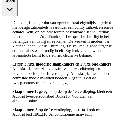
Binnen
De living is licht, ruim van opzet en fraai eigentijds ingericht
met design zitmeubels waaronder een comfy zithoek en ronde
eettafel. Wifi, op het hele terrein beschikbaar, is via Starlink,
beter kan niet in Zuid-Frankrijk. De open keuken ligt in het
verlengde van living en eetkamer. De keuken is modern van
kleur en landelijk qua uitstraling. De keuken is goed uitgerust
en biedt alles wat u nodig heeft. Erg leuk vinden we de
levensgrote kunst foto's en het kleurrijke behang.
Er zijn
3 luxe moderne slaapkamers
en
2 luxe badkamers
.
Alle slaapkamers zijn voorzien van airconditioning en
bevinden zich op de 1e verdieping. Alle slaapkamers bieden
eenzelfde mooie kwaliteit bedden. Erg fijn is dat de
tweepersoonsbedden extra lang zijn.
Slaapkamer 1
, gelegen op de op de 1e verdieping, biedt een
Auping tweepersoonsbed 180x210. Voorzien van
airconditioning.
Slaapkamer 2
, op de 1e verdieping, hier staat ook een
Auping bed 180x210. Airconditioning aanwezig.