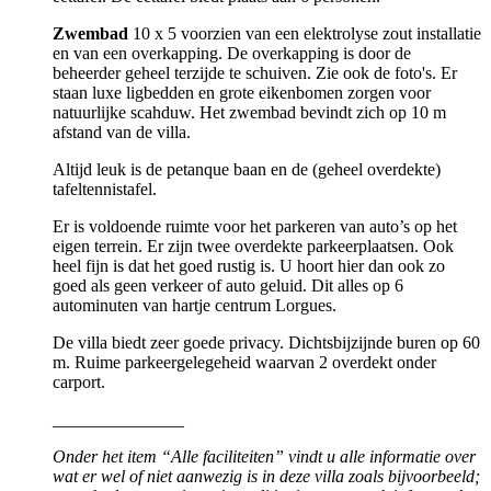
Zwembad
10 x 5 voorzien van een elektrolyse zout installatie
en van een overkapping. De overkapping is door de
beheerder geheel terzijde te schuiven. Zie ook de foto's. Er
staan luxe ligbedden en grote eikenbomen zorgen voor
natuurlijke scahduw. Het zwembad bevindt zich op 10 m
afstand van de villa.
Altijd leuk is de petanque baan en de (geheel overdekte)
tafeltennistafel.
Er is voldoende ruimte voor het parkeren van auto’s op het
eigen terrein. Er zijn twee overdekte parkeerplaatsen. Ook
heel fijn is dat het goed rustig is. U hoort hier dan ook zo
goed als geen verkeer of auto geluid. Dit alles op 6
autominuten van hartje centrum Lorgues.
De villa biedt zeer goede privacy. Dichtsbijzijnde buren op 60
m. Ruime parkeergelegeheid waarvan 2 overdekt onder
carport.
_______________
Onder het item “Alle faciliteiten” vindt u alle informatie over
wat er wel of niet aanwezig is in deze villa zoals bijvoorbeeld;