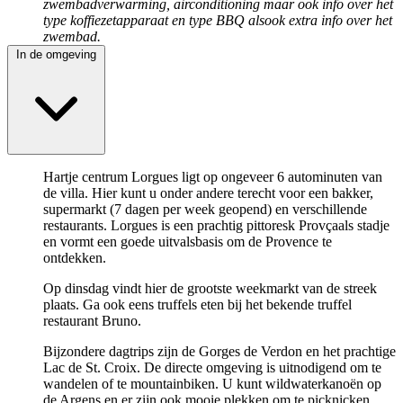
zwembadverwarming, airconditioning maar ook info over het
type koffiezetapparaat en type BBQ alsook extra info over het
zwembad.
In de omgeving
Hartje centrum Lorgues ligt op ongeveer 6 autominuten van
de villa. Hier kunt u onder andere terecht voor een bakker,
supermarkt (7 dagen per week geopend) en verschillende
restaurants. Lorgues is een prachtig pittoresk Provçaals stadje
en vormt een goede uitvalsbasis om de Provence te
ontdekken.
Op dinsdag vindt hier de grootste weekmarkt van de streek
plaats. Ga ook eens truffels eten bij het bekende truffel
restaurant Bruno.
Bijzondere dagtrips zijn de Gorges de Verdon en het prachtige
Lac de St. Croix. De directe omgeving is uitnodigend om te
wandelen of te mountainbiken. U kunt wildwaterkanoën op
de Argens en er zijn ook mooie plekken om te picknicken.