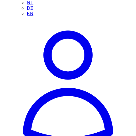
NL
DE
EN