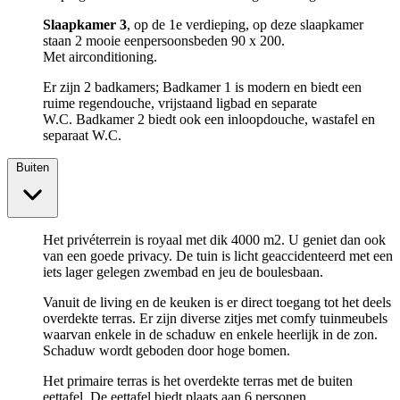
Slaapkamer 3
, op de 1e verdieping, op deze slaapkamer
staan 2 mooie eenpersoonsbeden 90 x 200.
Met airconditioning.
Er zijn 2 badkamers; Badkamer 1 is modern en biedt een
ruime regendouche, vrijstaand ligbad en separate
W.C. Badkamer 2 biedt ook een inloopdouche, wastafel en
separaat W.C.
Buiten
Het privéterrein is royaal met dik 4000 m2. U geniet dan ook
van een goede privacy. De tuin is licht geaccidenteerd met een
iets lager gelegen zwembad en jeu de boulesbaan.
Vanuit de living en de keuken is er direct toegang tot het deels
overdekte terras. Er zijn diverse zitjes met comfy tuinmeubels
waarvan enkele in de schaduw en enkele heerlijk in de zon.
Schaduw wordt geboden door hoge bomen.
Het primaire terras is het overdekte terras met de buiten
eettafel. De eettafel biedt plaats aan 6 personen.