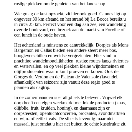
rustige plekken om te genieten van het landschap.
Wie graag de kust opzoekt, zit hier ook goed. Cannes ligt op
ongeveer 30 km afstand en het strand bij La Bocca bereikt u
in circa 25 km. Perfect voor een dag aan zee, een wandeling
over de boulevard, een bezoek aan de markt van Forville of
een lunch in de oude haven.
Het achterland is minstens zo aantrekkelijk. Dorpjes als Mons,
Bargemon en Callas bieden een andere sfeer: meer bos,
hoogteverschillen en weidse vergezichten. Hier vindt u
prachtige wandelmogelijkheden, rustige routes langs riviertjes
en watervallen, en op veel plekken kleine wijndomeinen en
olijfproducenten waar u kunt proeven en kopen. Ook de
Gorges du Verdon en de Plateau de Valensole (lavendel,
afhankelijk van seizoen) zijn vanuit deze regio goed te
plannen als dagtrip.
In de zomermaanden is er altijd iets te beleven. Vrijwel elk
dorp heeft een eigen weekmarkt met lokale producten (kaas,
olijfolie, fruit, kruiden, honing), en daarnaast zijn er
dorpsfeesten, openluchtconcerten, brocantes, avondmarkten
en wijn- of eetfestivals. De sfeer is levendig maar niet
massaal, juist omdat u hier net buiten de echte kustdrukte zit.