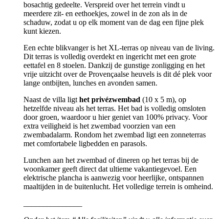
bosachtig gedeelte. Verspreid over het terrein vindt u
meerdere zit- en eethoekjes, zowel in de zon als in de
schaduw, zodat u op elk moment van de dag een fijne plek
kunt kiezen.
Een echte blikvanger is het XL-terras op niveau van de living.
Dit terras is volledig overdekt en ingericht met een grote
eettafel en 8 stoelen. Dankzij de gunstige zonligging en het
vrije uitzicht over de Provençaalse heuvels is dit dé plek voor
lange ontbijten, lunches en avonden samen.
Naast de villa ligt
het privézwembad
(10 x 5 m), op
hetzelfde niveau als het terras. Het bad is volledig omsloten
door groen, waardoor u hier geniet van 100% privacy. Voor
extra veiligheid is het zwembad voorzien van een
zwembadalarm. Rondom het zwembad ligt een zonneterras
met comfortabele ligbedden en parasols.
Lunchen aan het zwembad of dineren op het terras bij de
woonkamer geeft direct dat ultieme vakantiegevoel. Een
elektrische plancha is aanwezig voor heerlijke, ontspannen
maaltijden in de buitenlucht. Het volledige terrein is omheind.
_______________