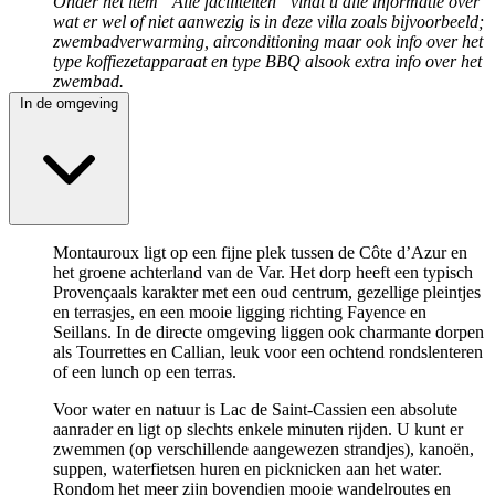
Onder het item “Alle faciliteiten” vindt u alle informatie over
wat er wel of niet aanwezig is in deze villa zoals bijvoorbeeld;
zwembadverwarming, airconditioning maar ook info over het
type koffiezetapparaat en type BBQ alsook extra info over het
zwembad.
In de omgeving
Montauroux ligt op een fijne plek tussen de Côte d’Azur en
het groene achterland van de Var. Het dorp heeft een typisch
Provençaals karakter met een oud centrum, gezellige pleintjes
en terrasjes, en een mooie ligging richting Fayence en
Seillans. In de directe omgeving liggen ook charmante dorpen
als Tourrettes en Callian, leuk voor een ochtend rondslenteren
of een lunch op een terras.
Voor water en natuur is Lac de Saint-Cassien een absolute
aanrader en ligt op slechts enkele minuten rijden. U kunt er
zwemmen (op verschillende aangewezen strandjes), kanoën,
suppen, waterfietsen huren en picknicken aan het water.
Rondom het meer zijn bovendien mooie wandelroutes en