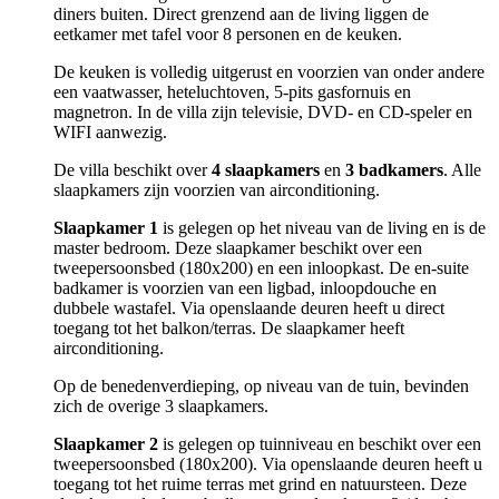
diners buiten. Direct grenzend aan de living liggen de
eetkamer met tafel voor 8 personen en de keuken.
De keuken is volledig uitgerust en voorzien van onder andere
een vaatwasser, heteluchtoven, 5-pits gasfornuis en
magnetron. In de villa zijn televisie, DVD- en CD-speler en
WIFI aanwezig.
De villa beschikt over
4 slaapkamers
en
3 badkamers
. Alle
slaapkamers zijn voorzien van airconditioning.
Slaapkamer 1
is gelegen op het niveau van de living en is de
master bedroom. Deze slaapkamer beschikt over een
tweepersoonsbed (180x200) en een inloopkast. De en-suite
badkamer is voorzien van een ligbad, inloopdouche en
dubbele wastafel. Via openslaande deuren heeft u direct
toegang tot het balkon/terras. De slaapkamer heeft
airconditioning.
Op de benedenverdieping, op niveau van de tuin, bevinden
zich de overige 3 slaapkamers.
Slaapkamer 2
is gelegen op tuinniveau en beschikt over een
tweepersoonsbed (180x200). Via openslaande deuren heeft u
toegang tot het ruime terras met grind en natuursteen. Deze