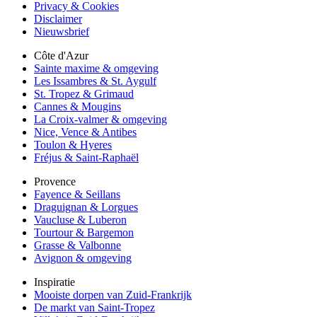
Privacy & Cookies
Disclaimer
Nieuwsbrief
Côte d'Azur
Sainte maxime & omgeving
Les Issambres & St. Aygulf
St. Tropez & Grimaud
Cannes & Mougins
La Croix-valmer & omgeving
Nice, Vence & Antibes
Toulon & Hyeres
Fréjus & Saint-Raphaël
Provence
Fayence & Seillans
Draguignan & Lorgues
Vaucluse & Luberon
Tourtour & Bargemon
Grasse & Valbonne
Avignon & omgeving
Inspiratie
Mooiste dorpen van Zuid-Frankrijk
De markt van Saint-Tropez