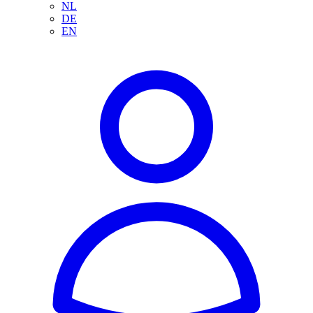
NL
DE
EN