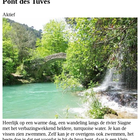
Pont des Tuves
Aktief
Heerlijk op een warme dag, een wandeling langs de rivier Siagne
met het verbazingwekkend heldere, turrquoise water. Je kan de
vissen zien zwemmen. Zelf kan je er overigens ook zwemmen, het
beste doe je dat net voordat je bij de brug bent, daar is een klein