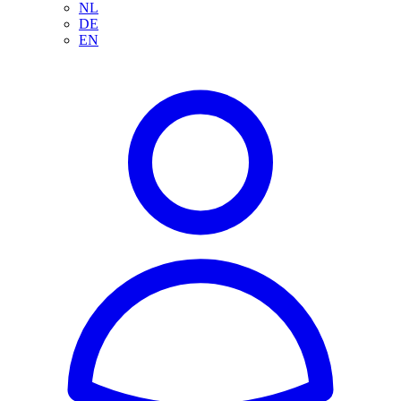
NL
DE
EN