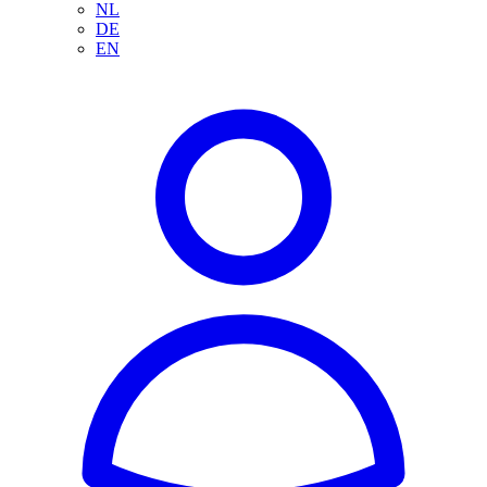
NL
DE
EN