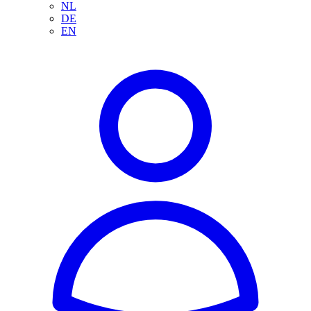
NL
DE
EN