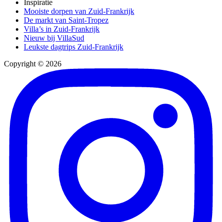
Inspiratie
Mooiste dorpen van Zuid-Frankrijk
De markt van Saint-Tropez
Villa’s in Zuid-Frankrijk
Nieuw bij VillaSud
Leukste dagtrips Zuid-Frankrijk
Copyright © 2026