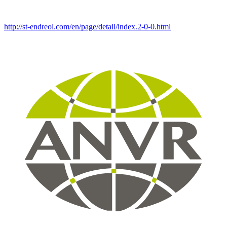
http://st-endreol.com/en/page/detail/index.2-0-0.html