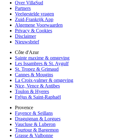
Over VillaSud
Partners
Veelgestelde vragen
Zuid-Frankrijk App
Algemene Voorwaarden
Privacy & Cookies
Disclaimer
Nieuwsbrief
Côte d'Azur
Sainte maxime & omgeving
Les Issambres & St. Aygulf
St. Tropez & Grimaud
Cannes & Mougins
La Croix-valmer & omgeving
Nice, Vence & Antibes
Toulon & Hyeres
Fréjus & Saint-Raphaël
Provence
Fayence & Seillans
Draguignan & Lorgues
Vaucluse & Luberon
Tourtour & Bargemon
Grasse & Valbonne