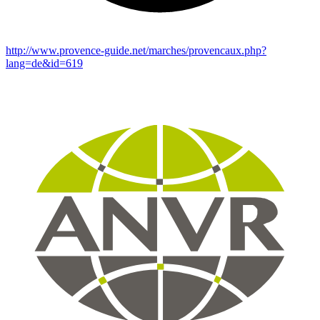
http://www.provence-guide.net/marches/provencaux.php?
lang=de&id=619