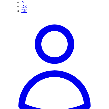
NL
DE
EN