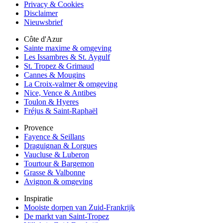
Privacy & Cookies
Disclaimer
Nieuwsbrief
Côte d'Azur
Sainte maxime & omgeving
Les Issambres & St. Aygulf
St. Tropez & Grimaud
Cannes & Mougins
La Croix-valmer & omgeving
Nice, Vence & Antibes
Toulon & Hyeres
Fréjus & Saint-Raphaël
Provence
Fayence & Seillans
Draguignan & Lorgues
Vaucluse & Luberon
Tourtour & Bargemon
Grasse & Valbonne
Avignon & omgeving
Inspiratie
Mooiste dorpen van Zuid-Frankrijk
De markt van Saint-Tropez