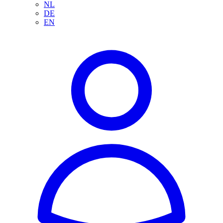
NL
DE
EN