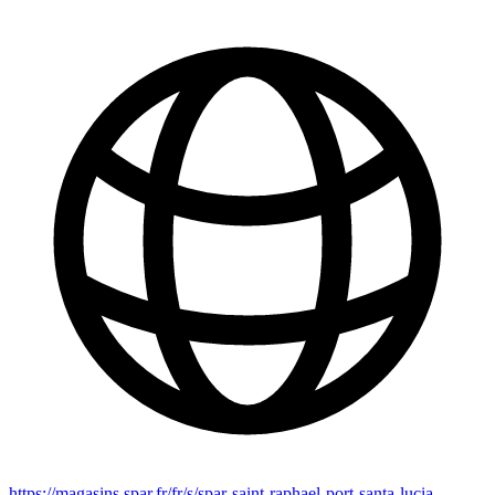
https://magasins.spar.fr/fr/s/spar-saint-raphael-port-santa-lucia