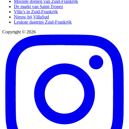
Mooiste dorpen van Zuid-Frankrijk
De markt van Saint-Tropez
Villa’s in Zuid-Frankrijk
Nieuw bij VillaSud
Leukste dagtrips Zuid-Frankrijk
Copyright © 2026