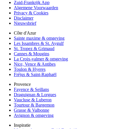
Zuid-Frankrijk App
Algemene Voorwaarden
Privacy & Cookies
Disclaimer
Nieuwsbrief
Côte d'Azur
Sainte maxime & omgeving
Les Issambres & St. Aygulf
St. Tropez & Grimaud
Cannes & Mougins
La Croix-valmer & omgeving
Nice, Vence & Antibes
Toulon & Hyeres
Fréjus & Saint-Raphaël
Provence
Fayence & Seillans
Draguignan & Lorgues
Vaucluse & Luberon
Tourtour & Bargemon
Grasse & Valbonne
Avignon & omgeving
Inspiratie