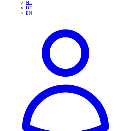
NL
DE
EN