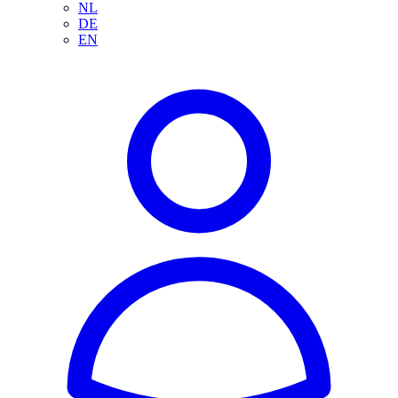
NL
DE
EN