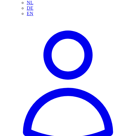
NL
DE
EN