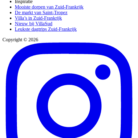
Inspiratie
Mooiste dorpen van Zuid-Frankrijk
De markt van Saint-Tropez
Villa’s in Zuid-Frankrijk
Nieuw bij VillaSud
Leukste dagtrips Zuid-Frankrijk
Copyright © 2026