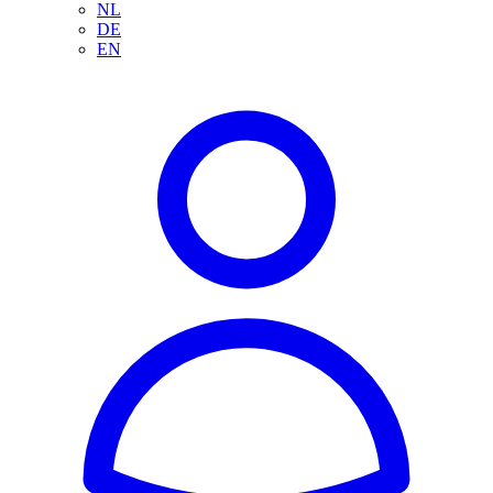
NL
DE
EN