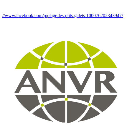
//www.facebook.com/p/plage-les-ptits-galets-100076202343947/