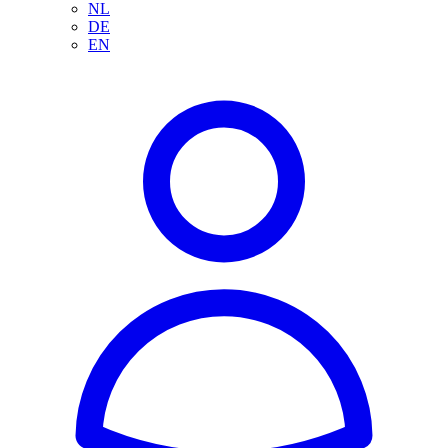
NL
DE
EN