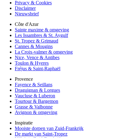
Privacy & Cookies
Disclaimer
Nieuwsbrief
Côte d'Azur
Sainte maxime & omgeving
Les Issambres & St. Aygulf
St. Tropez & Grimaud
Cannes & Mougins
La Croix-valmer & omgeving
Nice, Vence & Antibes
Toulon & Hyeres
Fréjus & Saint-Raphaël
Provence
Fayence & Seillans
Draguignan & Lorgues
Vaucluse & Luberon
Tourtour & Bargemon
Grasse & Valbonne
Avignon & omgeving
Inspiratie
Mooiste dorpen van Zuid-Frankrijk
De markt van Saint-Tropez