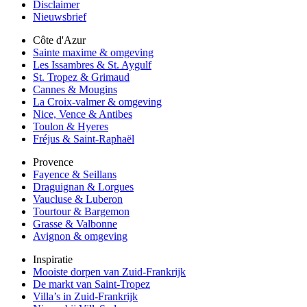
Disclaimer
Nieuwsbrief
Côte d'Azur
Sainte maxime & omgeving
Les Issambres & St. Aygulf
St. Tropez & Grimaud
Cannes & Mougins
La Croix-valmer & omgeving
Nice, Vence & Antibes
Toulon & Hyeres
Fréjus & Saint-Raphaël
Provence
Fayence & Seillans
Draguignan & Lorgues
Vaucluse & Luberon
Tourtour & Bargemon
Grasse & Valbonne
Avignon & omgeving
Inspiratie
Mooiste dorpen van Zuid-Frankrijk
De markt van Saint-Tropez
Villa’s in Zuid-Frankrijk