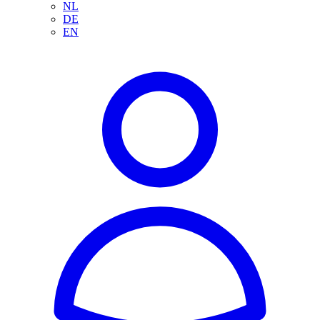
NL
DE
EN