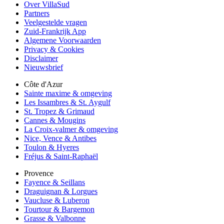
Over VillaSud
Partners
Veelgestelde vragen
Zuid-Frankrijk App
Algemene Voorwaarden
Privacy & Cookies
Disclaimer
Nieuwsbrief
Côte d'Azur
Sainte maxime & omgeving
Les Issambres & St. Aygulf
St. Tropez & Grimaud
Cannes & Mougins
La Croix-valmer & omgeving
Nice, Vence & Antibes
Toulon & Hyeres
Fréjus & Saint-Raphaël
Provence
Fayence & Seillans
Draguignan & Lorgues
Vaucluse & Luberon
Tourtour & Bargemon
Grasse & Valbonne