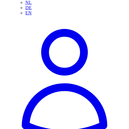
NL
DE
EN